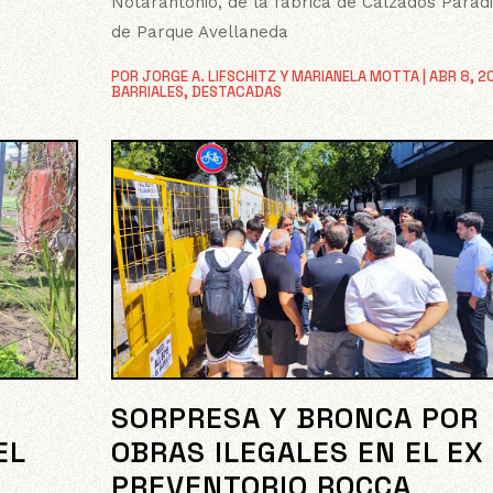
Notarantonio, de la fábrica de Calzados Para
de Parque Avellaneda
POR
JORGE A. LIFSCHITZ Y MARIANELA MOTTA
|
ABR 8, 2
BARRIALES
,
DESTACADAS
SORPRESA Y BRONCA POR
EL
OBRAS ILEGALES EN EL EX
A
PREVENTORIO ROCCA