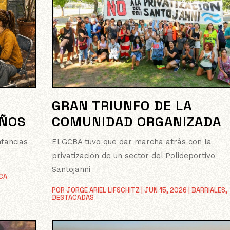
GRAN TRIUNFO DE LA
IÑOS
COMUNIDAD ORGANIZADA
nfancias
El GCBA tuvo que dar marcha atrás con la
privatización de un sector del Polideportivo
Santojanni
ICA
POR
JORGE ARIEL LIFSCHITZ
|
JUN 15, 2026
|
BARRIALES
,
DESTACADAS