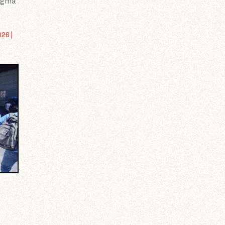
digma
026
|