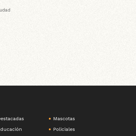
iudad
estacadas
Mascotas
ducación
Policiales