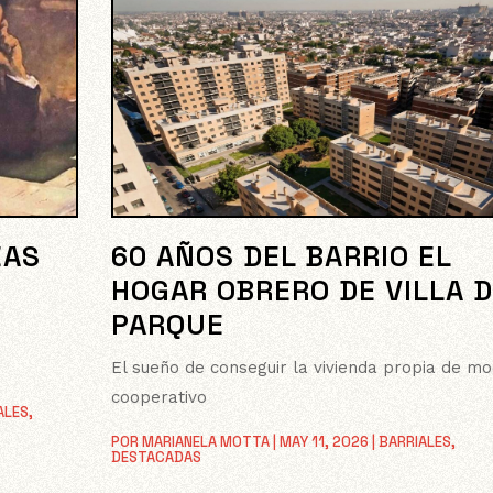
60 AÑOS DEL BARRIO EL
EAS
HOGAR OBRERO DE VILLA D
PARQUE
El sueño de conseguir la vivienda propia de m
cooperativo
ALES
,
POR
MARIANELA MOTTA
|
MAY 11, 2026
|
BARRIALES
,
DESTACADAS