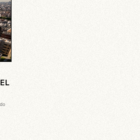
EL
odo