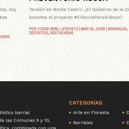
ina, hoy
Tensión en Monte Castro: ¿El Gobierno de la C
leza
boicotea el proyecto #ElRoccaParaAllBoys?
POR
JORGE ARIEL LIFSCHITZ
|
MAR 12, 2026
|
BARRIALES
,
DEPORTES
,
DESTACADAS
CADAS
CATEGORÍAS
ístico barrial
Arte en Floresta
D
 de las Comunas 9 y 10,
Barriales
E
olítica, combinada con una