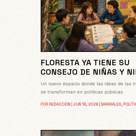
FLORESTA YA TIENE SU
CONSEJO DE NIÑAS Y N
Un nuevo espacio donde las ideas de las i
se transforman en políticas públicas
POR
REDACCIÓN
|
JUN 16, 2026
|
BARRIALES
,
POLÍT