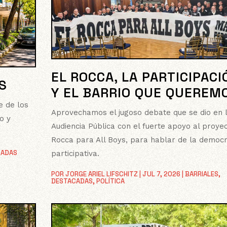
EL ROCCA, LA PARTICIPACI
S
Y EL BARRIO QUE QUEREM
e de los
Aprovechamos el jugoso debate que se dio en 
o y
Audiencia Pública con el fuerte apoyo al proyec
Rocca para All Boys, para hablar de la democr
CADAS
participativa.
POR
JORGE ARIEL LIFSCHITZ
|
JUL 7, 2026
|
BARRIALES
,
DESTACADAS
,
POLÍTICA