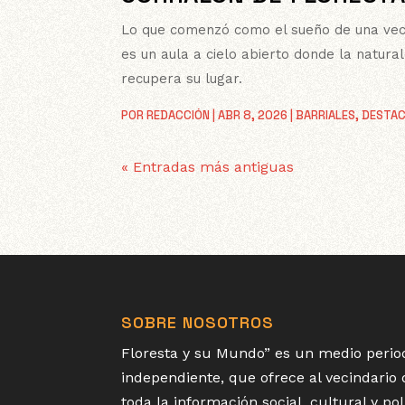
Lo que comenzó como el sueño de una vec
es un aula a cielo abierto donde la natura
recupera su lugar.
POR
REDACCIÓN
|
ABR 8, 2026
|
BARRIALES
,
DESTA
« Entradas más antiguas
SOBRE NOSOTROS
Floresta y su Mundo” es un medio period
independiente, que ofrece al vecindario
toda la información social, cultural y p