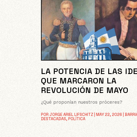
LA POTENCIA DE LAS ID
QUE MARCARON LA
REVOLUCIÓN DE MAYO
¿Qué proponían nuestros próceres?
POR
JORGE ARIEL LIFSCHITZ
|
MAY 22, 2026
|
BARRI
DESTACADAS
,
POLÍTICA