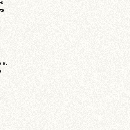
os
ta
 el
s