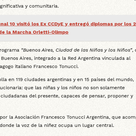
nificativa y comunitaria.
al 10 visitó los Ex CCDyE y entregó diplomas por los 
de la Marcha Orletti-Olimpo
 programa
“Buenos Aires, Ciudad de las Niñas y los Niños”
,
Buenos Aires, integrado a la Red Argentina vinculada al
dagogo italiano Francesco Tonucci.
lla en 119 ciudades argentinas y en 15 países del mundo,
cionaria: que las niñas y los niños no son solamente
y ciudadanas del presente, capaces de pensar, proponer y
o por la Asociación Francesco Tonucci Argentina, que aco
s donde la voz de la niñez ocupa un lugar central.