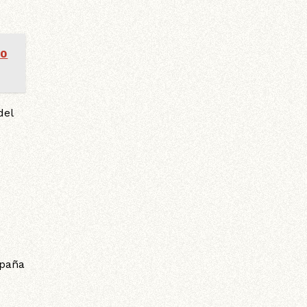
20
 del
mpaña