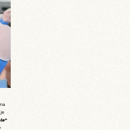
e
una
aje
le”
y