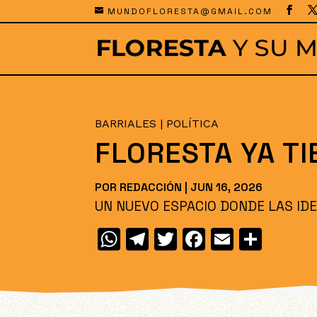
MUNDOFLORESTA@GMAIL.COM
BARRIALES
|
POLÍTICA
FLORESTA YA TI
POR
REDACCIÓN
|
JUN 16, 2026
UN NUEVO ESPACIO DONDE LAS ID
W
T
T
F
E
C
h
el
w
a
m
o
at
e
itt
c
ai
m
s
gr
er
e
l
p