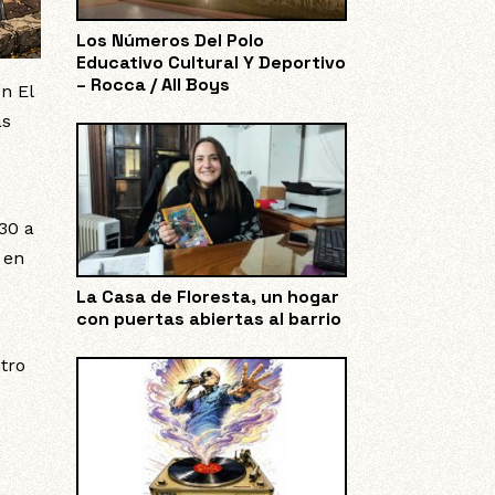
Los Números Del Polo
Educativo Cultural Y Deportivo
– Rocca / All Boys
n El
as
:30 a
 en
La Casa de Floresta, un hogar
con puertas abiertas al barrio
tro