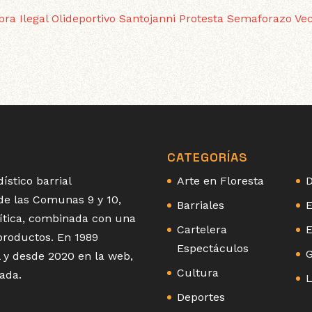
bra Ilegal
Olideportivo Santojanni
Protesta
Semaforazo
Ve
CATEGORÍAS
ístico barrial
Arte en Floresta
D
 de las Comunas 9 y 10,
Barriales
E
olítica, combinada con una
Cartelera
E
 productos. En 1989
Espectáculos
G
 y desde 2020 en la web,
Cultura
ada.
L
Deportes