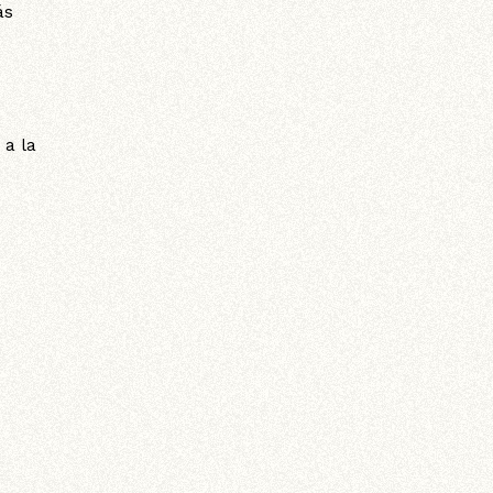
ás
 a la