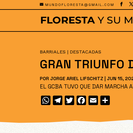
MUNDOFLORESTA@GMAIL.COM
BARRIALES
|
DESTACADAS
GRAN TRIUNFO 
POR
JORGE ARIEL LIFSCHITZ
|
JUN 15, 20
EL GCBA TUVO QUE DAR MARCHA A
W
T
T
F
E
C
h
el
w
a
m
o
at
e
itt
c
ai
m
s
gr
er
e
l
p