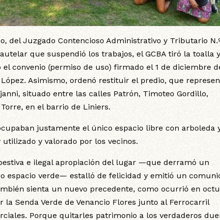
o, del Juzgado Contencioso Administrativo y Tributario N.
utelar que suspendió los trabajos, el GCBA tiró la toalla y
to el convenio (permiso de uso) firmado el 1 de diciembre d
López. Asimismo, ordenó restituir el predio, que represen
anni, situado entre las calles Patrón, Timoteo Gordillo,
orre, en el barrio de Liniers.
ocupaban justamente el único espacio libre con arboleda 
utilizado y valorado por los vecinos.
empestiva e ilegal apropiación del lugar —que derramó un
 espacio verde— estalló de felicidad y emitió un comun
 También sienta un nuevo precedente, como ocurrió en oct
r la Senda Verde de Venancio Flores junto al Ferrocarril
rciales. Porque quitarles patrimonio a los verdaderos du