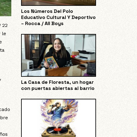
Los Números Del Polo
Educativo Cultural Y Deportivo
– Rocca / All Boys
º 22
 le
e
ta
y
La Casa de Floresta, un hogar
con puertas abiertas al barrio
icado
ubre
eños