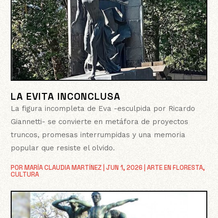
LA EVITA INCONCLUSA
La figura incompleta de Eva -esculpida por Ricardo
Giannetti- se convierte en metáfora de proyectos
truncos, promesas interrumpidas y una memoria
popular que resiste el olvido.
POR
MARÍA CLAUDIA MARTÍNEZ
|
JUN 1, 2026
|
ARTE EN FLORESTA
,
CULTURA