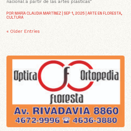
nacional a partir de las artes plásticas”
POR
MARÍA CLAUDIA MARTÍNEZ
|
SEP 1, 2025
|
ARTE EN FLORESTA
,
CULTURA
« Older Entries