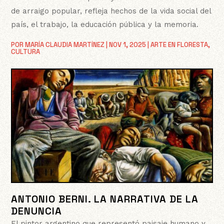
de arraigo popular, refleja hechos de la vida social del
país, el trabajo, la educación pública y la memoria.
POR
MARÍA CLAUDIA MARTÍNEZ
|
NOV 1, 2025
|
ARTE EN FLORESTA
,
CULTURA
ANTONIO BERNI. LA NARRATIVA DE LA
DENUNCIA
El pintor argentino que representó paisaje humano y