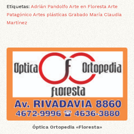
Etiquetas:
Adrián Pandolfo
Arte en Floresta
Arte
Patagónico
Artes plásticas
Grabado
María Claudia
Martínez
Óptica Ortopedia «Floresta»