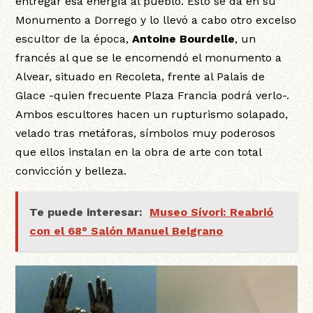
entregar esa energía al pueblo. Esto se da en su
Monumento a Dorrego y lo llevó a cabo otro excelso
escultor de la época,
Antoine Bourdelle
, un
francés al que se le encomendó el monumento a
Alvear, situado en Recoleta, frente al Palais de
Glace -quien frecuente Plaza Francia podrá verlo-.
Ambos escultores hacen un rupturismo solapado,
velado tras metáforas, símbolos muy poderosos
que ellos instalan en la obra de arte con total
convicción y belleza.
Te puede interesar:
Museo Sívori: Reabrió
con el 68° Salón Manuel Belgrano