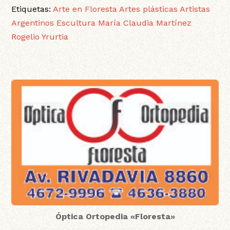
Etiquetas:
Arte en Floresta
Artes plásticas
Artistas
Argentinos
Escultura
María Claudia Martínez
Rogelio Yrurtia
Óptica Ortopedia «Floresta»