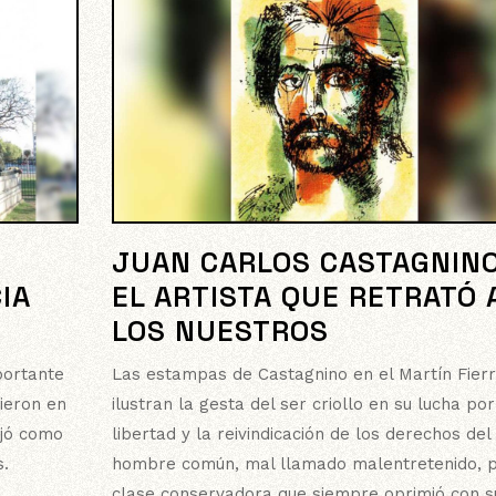
JUAN CARLOS CASTAGNINO
IA
EL ARTISTA QUE RETRATÓ 
LOS NUESTROS
portante
Las estampas de Castagnino en el Martín Fierr
bieron en
ilustran la gesta del ser criollo en su lucha por
ejó como
libertad y la reivindicación de los derechos del
s.
hombre común, mal llamado malentretenido, p
clase conservadora que siempre oprimió con s