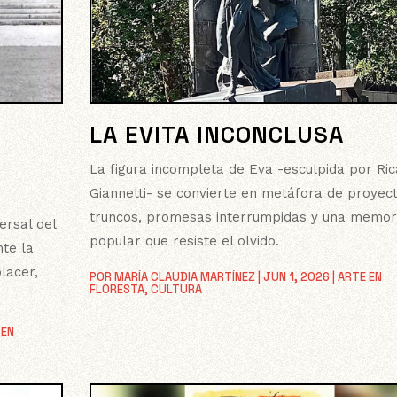
LA EVITA INCONCLUSA
La figura incompleta de Eva -esculpida por Ri
Giannetti- se convierte en metáfora de proyec
truncos, promesas interrumpidas y una memor
ersal del
popular que resiste el olvido.
nte la
lacer,
POR
MARÍA CLAUDIA MARTÍNEZ
|
JUN 1, 2026
|
ARTE EN
FLORESTA
,
CULTURA
 EN