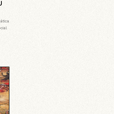
U
ática
cial