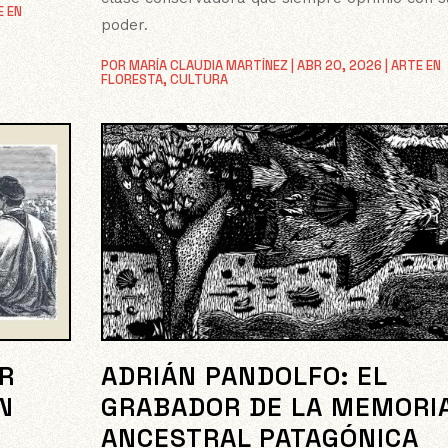
E EN
poder.
POR
MARÍA CLAUDIA MARTÍNEZ
|
ABR 20, 2026
|
ARTE EN
FLORESTA
,
CULTURA
ER
ADRIÁN PANDOLFO: EL
N
GRABADOR DE LA MEMORI
ANCESTRAL PATAGÓNICA