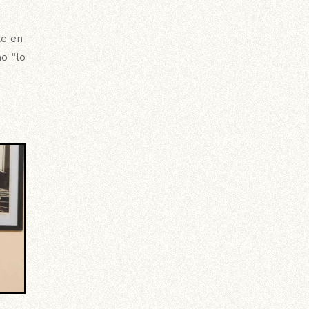
te en
o “lo