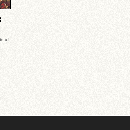
R
idad