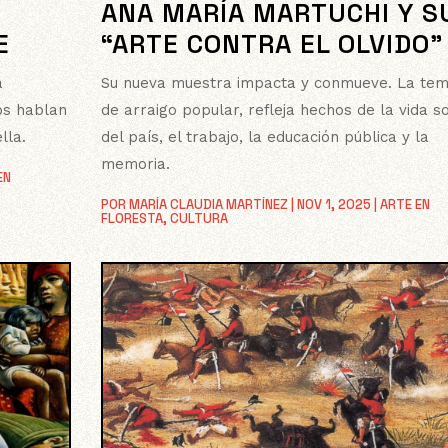
ANA MARÍA MARTUCHI Y S
E
“ARTE CONTRA EL OLVIDO”
a
Su nueva muestra impacta y conmueve. La tem
os hablan
de arraigo popular, refleja hechos de la vida so
lla.
del país, el trabajo, la educación pública y la
memoria.
EN
POR
MARÍA CLAUDIA MARTÍNEZ
|
NOV 1, 2025
|
ARTE EN
FLORESTA
,
CULTURA