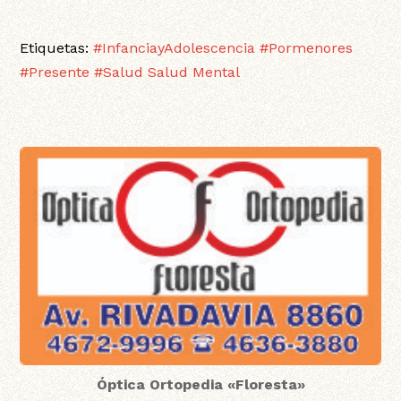
Etiquetas:
#InfanciayAdolescencia
#Pormenores
#Presente
#Salud
Salud Mental
Óptica Ortopedia «Floresta»