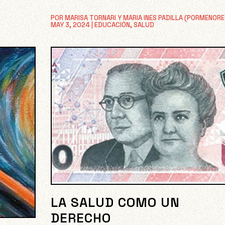
POR
MARISA TORNARI Y MARIA INES PADILLA (PORMENORE
MAY 3, 2024
|
EDUCACIÓN
,
SALUD
LA SALUD COMO UN
DERECHO