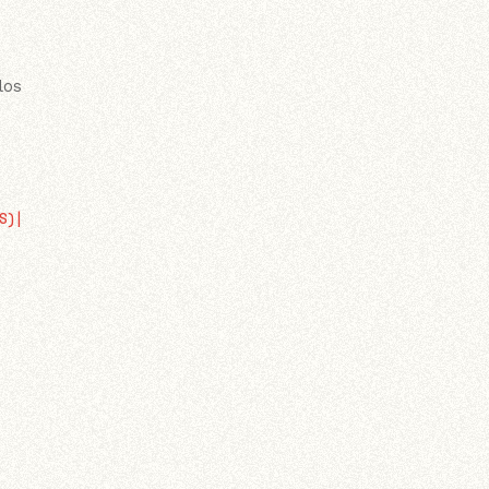
los
S)
|