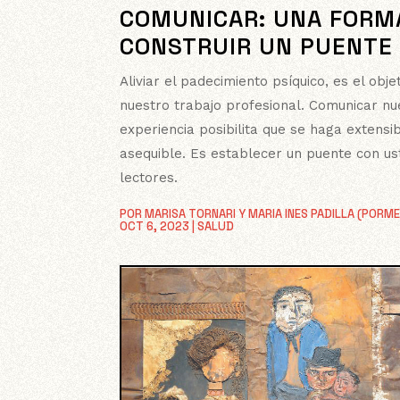
COMUNICAR: UNA FORM
CONSTRUIR UN PUENTE
Aliviar el padecimiento psíquico, es el obje
nuestro trabajo profesional. Comunicar nu
experiencia posibilita que se haga extensi
asequible. Es establecer un puente con us
lectores.
POR
MARISA TORNARI Y MARIA INES PADILLA (PORM
OCT 6, 2023
|
SALUD