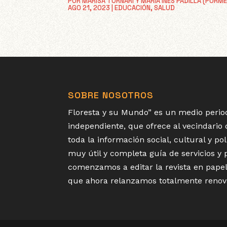
POR
MARISA TORNARI Y MARIA INES PADILLA (PORM
AGO 21, 2023
|
EDUCACIÓN
,
SALUD
SOBRE NOSOTROS
Floresta y su Mundo” es un medio period
independiente, que ofrece al vecindario
toda la información social, cultural y p
muy útil y completa guía de servicios y
comenzamos a editar la revista en papel
que ahora relanzamos totalmente renov