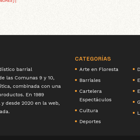
ENORES)
|
CATEGORÍAS
ístico barrial
Arte en Floresta
D
 de las Comunas 9 y 10,
Barriales
E
olítica, combinada con una
Cartelera
E
 productos. En 1989
Espectáculos
G
 y desde 2020 en la web,
Cultura
ada.
L
Deportes