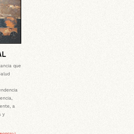
AL
tancia que
Salud
endencia
encia,
ente, a
a y