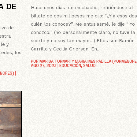
A DE
Hace unos días un muchacho, refiriéndose al
billete de dos mil pesos me dijo: “¿Y a esos dos
quién los conoce?”. Me entusiasmé, le dije “¡Yo 
tivo de
conozco!” (no personalmente claro, no tuve la
estra
suerte y no soy tan mayor…) Ellos son Ramón
ble y
Carrillo y Cecilia Grierson. En...
tedes, los
POR
MARISA TORNARI Y MARIA INES PADILLA (PORMENORE
AGO 27, 2023
|
EDUCACIÓN
,
SALUD
ENORES)
|