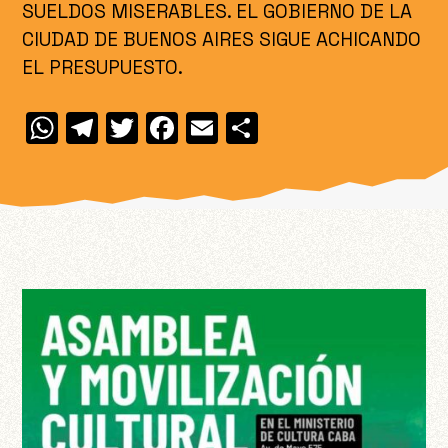
SUELDOS MISERABLES. EL GOBIERNO DE LA
CIUDAD DE BUENOS AIRES SIGUE ACHICANDO
EL PRESUPUESTO.
W
T
T
F
E
C
h
el
w
a
m
o
at
e
itt
c
ai
m
s
gr
er
e
l
p
A
a
b
ar
p
m
o
ti
p
o
r
k