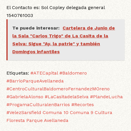
El Contacto es: Sol Copley delegada general
1540761003
Te puede interesar:
Cartelera de Junio de
la Sala "Carlos Trigo" de La Casita de la
Selva: Sigue "Ay, la patrie" y también
Domingos infantiles
Etiquetas:
#ATECapital
#Baldomero
#BarrioParqueAvellaneda
#CentroCulturalBaldomeroFernandezMOreno
#GabrielaAlonso
#LaCasitadelaSelva
#PlandeLucha
#ProgamaCulturalenBarrios
#Recortes
#VelezSarsfield
Comuna 10
Comuna 9
Cultura
Floresta
Parque Avellaneda