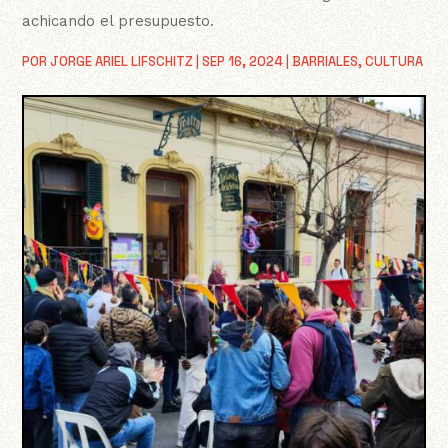
achicando el presupuesto.
POR
JORGE ARIEL LIFSCHITZ
|
SEP 16, 2024
|
BARRIALES
,
CULTURA