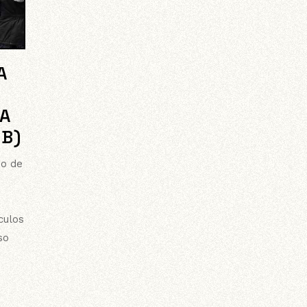
A
A
CB)
ho de
culos
so