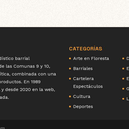
CATEGORÍAS
ístico barrial
Arte en Floresta
D
 de las Comunas 9 y 10,
Barriales
E
olítica, combinada con una
Cartelera
E
 productos. En 1989
Espectáculos
G
 y desde 2020 en la web,
Cultura
ada.
L
Deportes
om