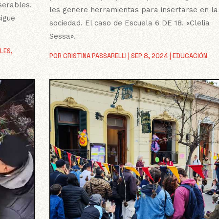
serables.
les genere herramientas para insertarse en la
sigue
sociedad. El caso de Escuela 6 DE 18. «Clelia
Sessa».
ALES
,
POR
CRISTINA PASSARELLI
|
SEP 8, 2024
|
EDUCACIÓN