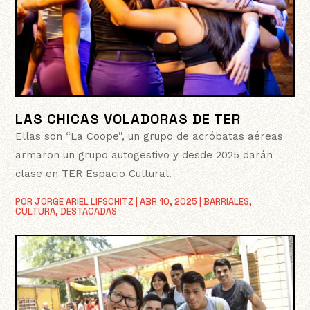
LAS CHICAS VOLADORAS DE TER
Ellas son “La Coope”, un grupo de acróbatas aéreas
armaron un grupo autogestivo y desde 2025 darán
clase en TER Espacio Cultural.
POR
JORGE ARIEL LIFSCHITZ
|
ABR 10, 2025
|
BARRIALES
,
CULTURA
,
DESTACADAS