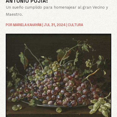
ANTONIO PUJIA!
Un sueño cumplido para homenajear al gran Vecino y
Maestro.
POR
MARIELA KAHAYÁN
|
JUL 31, 2024
|
CULTURA