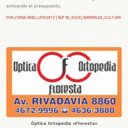
achicando el presupuesto.
POR
JORGE ARIEL LIFSCHITZ
|
SEP 16, 2024
|
BARRIALES
,
CULTURA
Óptica Ortopedia «Floresta»