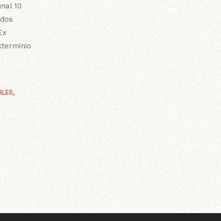
nal 10
ndos
Ex
xterminio
s
ALES
,