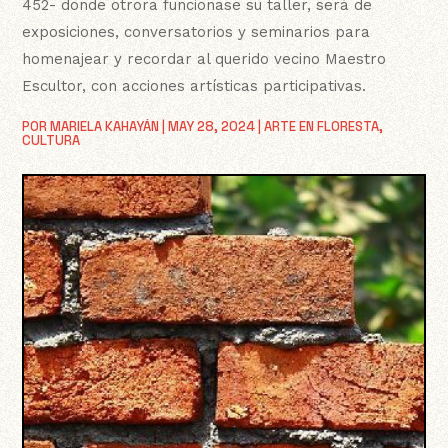
452- donde otrora funcionase su taller, será de
exposiciones, conversatorios y seminarios para
homenajear y recordar al querido vecino Maestro
Escultor, con acciones artísticas participativas.
POR
MARIELA KAHAYÁN
|
MAY 28, 2024
|
ARTE EN FLORESTA
,
CULTURA