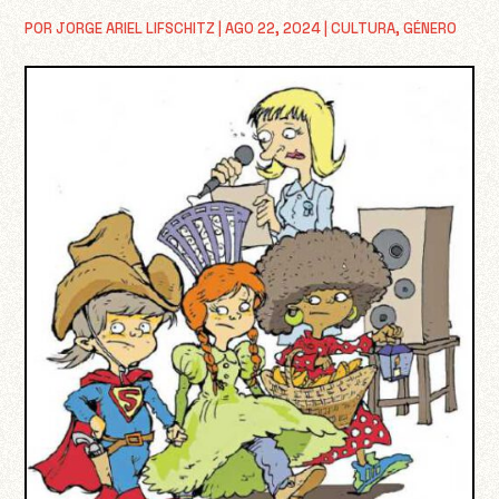
POR
JORGE ARIEL LIFSCHITZ
|
AGO 22, 2024
|
CULTURA
,
GÉNERO