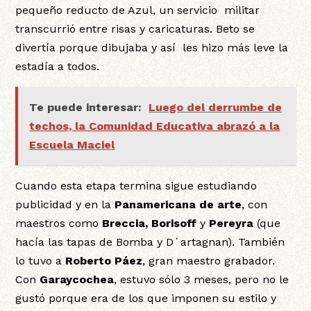
pequeño reducto de Azul, un servicio militar
transcurrió entre risas y caricaturas. Beto se
divertía porque dibujaba y así les hizo más leve la
estadía a todos.
Te puede interesar:
Luego del derrumbe de
techos, la Comunidad Educativa abrazó a la
Escuela Maciel
Cuando esta etapa termina sigue estudiando
publicidad y en la
Panamericana de arte
, con
maestros como
Breccia, Borisoff
y
Pereyra
(que
hacía las tapas de Bomba y D´artagnan). También
lo tuvo a
Roberto Páez
, gran maestro grabador.
Con
Garaycochea
, estuvo sólo 3 meses, pero no le
gustó porque era de los que imponen su estilo y