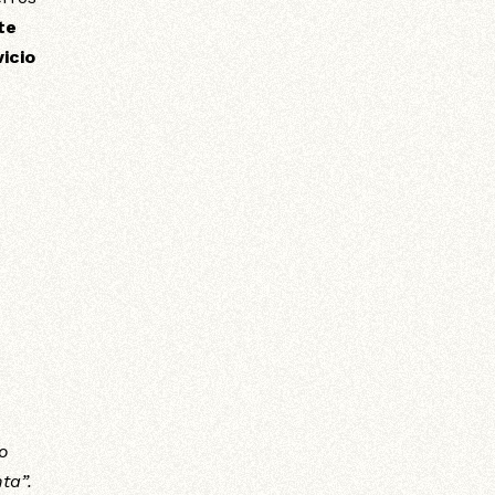
te
vicio
No
ta”.