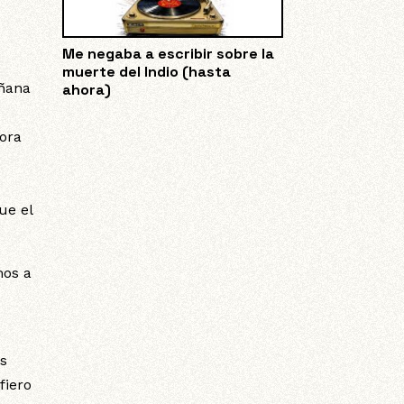
Me negaba a escribir sobre la
muerte del Indio (hasta
ñana
ahora)
ñora
ue el
mos a
s
fiero