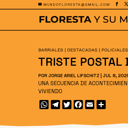
MUNDOFLORESTA@GMAIL.COM
BARRIALES
|
DESTACADAS
|
POLICIALE
TRISTE POSTAL
POR
JORGE ARIEL LIFSCHITZ
|
JUL 8, 202
UNA SECUENCIA DE ACONTECIMIEN
VIVIENDO
W
T
T
F
E
C
h
el
w
a
m
o
at
e
itt
c
ai
m