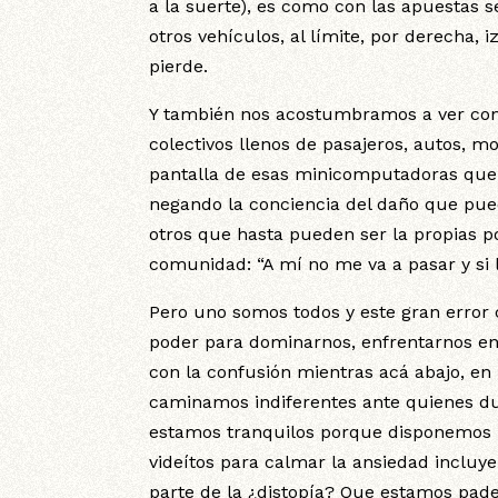
a la suerte), es como con las apuestas s
otros vehículos, al límite, por derecha,
pierde.
Y también nos acostumbramos a ver con
colectivos llenos de pasajeros, autos, m
pantalla de esas minicomputadoras que 
negando la conciencia del daño que puede
otros que hasta pueden ser la propias po
comunidad: “A mí no me va a pasar y si 
Pero uno somos todos y este gran error 
poder para dominarnos, enfrentarnos en 
con la confusión mientras acá abajo, en 
caminamos indiferentes ante quienes du
estamos tranquilos porque disponemos l
videítos para calmar la ansiedad incluye
parte de la ¿distopía? Que estamos pad