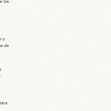
e los
o y
as de
l
r
otra