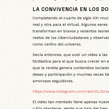
LA CONVIVENCIA EN LOS D
Completando el cuarto de siglo XXI muc
real y otra para el virtual. Algunos sere
transforman en bravos y violentos leone
restos de los ciberciudadanos y observa
como centro del universo.
Decía entonces, que subí un video a las
fantástica para el que busca crecer en 
que la revista genera contenidos sociale
deseo y participación y muchas veces ti
amorosos seguidores.
https://www.instagram.com/reel/DLGUv
El video tan mentado tiene apenas nuev
y frío atardecer, gente que baja del tr