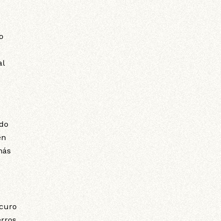
o
al
ido
en
más
scuro
erros