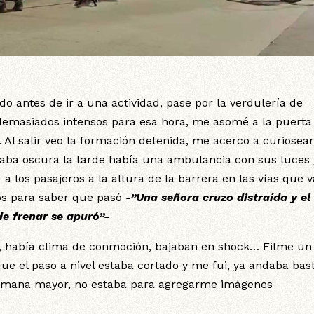
ado antes de ir a una actividad, pase por la verdulería de
to demasiados intensos para esa hora, me asomé a la puerta
 Al salir veo la formación detenida, me acerco a curiosear
taba oscura la tarde había una ambulancia con sus luces 
a los pasajeros a la altura de la barrera en las vías que 
os para saber que pasó
-”Una señora cruzo distraída y el
 de frenar se apuró”-
o, había clima de conmoción, bajaban en shock… Filme un
ue el paso a nivel estaba cortado y me fui, ya andaba bas
hermana mayor, no estaba para agregarme imágenes