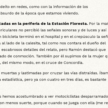
ideíto en redes, como con la información de los
 absurdo de la época que estamos viviendo.
adas en la periferia de la Estación Floresta.
Por la ma
riculares no percibió las señales sonoras y de luces y así
 bicicleta terminó en el hospital y en el crepúsculo la se
 lado de la calesita, tal como nos contara el dueño del
 escabrosos detalles del relato, pero Ramón destacó que
stado de conmoción. También por él supimos de la mujer q
a, del mismo modo, en el cruce de Concordia.
 muertas y lastimadas por cruzar las vías distraídas. Íba
a estadística, pero ya con cuatro en tres días, es bastante
s hemos acostumbrado a ver motociclistas desparramado
 con menos suerte, porque cuando se juega con ella (me re