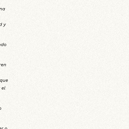
ina
d y
ndo
ren
oque
 el
o
er o