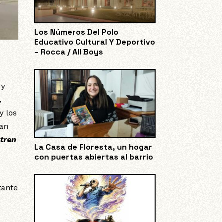
Los Números Del Polo
Educativo Cultural Y Deportivo
– Rocca / All Boys
 y
,
y los
van
 tren
La Casa de Floresta, un hogar
con puertas abiertas al barrio
tante