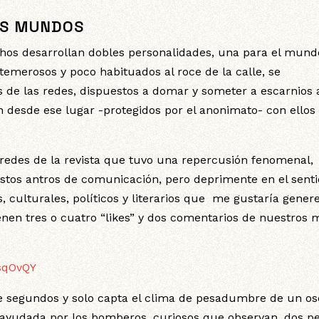
OS MUNDOS
hos desarrollan dobles personalidades, una para el mund
s temerosos y poco habituados al roce de la calle, se
s de las redes, dispuestos a domar y someter a escarnios 
n desde ese lugar -protegidos por el anonimato- con ellos
 redes de la revista que tuvo una repercusión fenomenal,
estos antros de comunicación, pero deprimente en el sent
s, culturales, políticos y literarios que me gustaría gener
enen tres o cuatro “likes” y dos comentarios de nuestros 
sqOvQY
e segundos y solo capta el clima de pesadumbre de un o
en ayudada por los bomberos, curiosos que observan, dos p