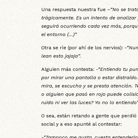
Una respuesta nuestra fue –
“No se trat
trágicamente. Es un intento de analizar
seguirá ocurriendo cada vez más, porqu
el entorno (…)”
Otra se ríe (por ahí de los nervios):
-“Nun
lean esto jajaja”.
Alguien más contesta:
-“Entiendo tu pun
por mirar una pantalla o estar distraído
mira, se escucha y se presta atención.
o alguien que pasó en rojo puede colisi
ruido ni ver las luces? Yo no lo entiendo”
O sea, están retando a gente que perdió
social y a eso apunté al contestar:
-“Tampoco me gusta, cuesta entenderlo,