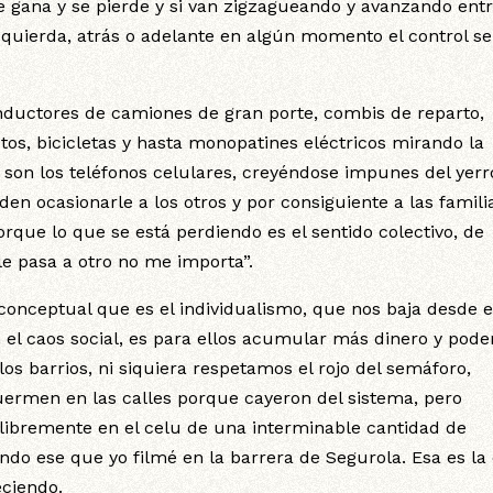
e gana y se pierde y si van zigzagueando y avanzando entr
 izquierda, atrás o adelante en algún momento el control se
ductores de camiones de gran porte, combis de reparto,
otos, bicicletas y hasta monopatines eléctricos mirando la
son los teléfonos celulares, creyéndose impunes del yerr
n ocasionarle a los otros y por consiguiente a las famili
rque lo que se está perdiendo es el sentido colectivo, de
le pasa a otro no me importa”.
conceptual que es el individualismo, que nos baja desde e
el caos social, es para ellos acumular más dinero y pode
los barrios, ni siquiera respetamos el rojo del semáforo,
ermen en las calles porque cayeron del sistema, pero
ibremente en el celu de una interminable cantidad de
ndo ese que yo filmé en la barrera de Segurola. Esa es la 
eciendo.