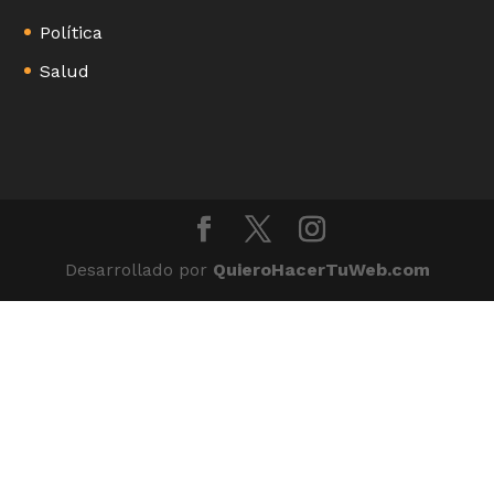
Política
Salud
Desarrollado por
QuieroHacerTuWeb.com