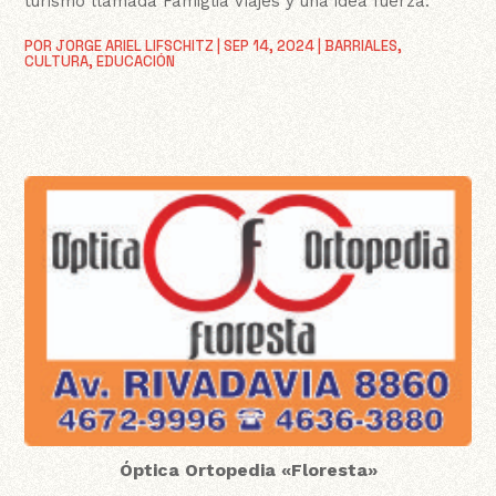
turismo llamada Famiglia Viajes y una idea fuerza.
POR
JORGE ARIEL LIFSCHITZ
|
SEP 14, 2024
|
BARRIALES
,
CULTURA
,
EDUCACIÓN
Óptica Ortopedia «Floresta»