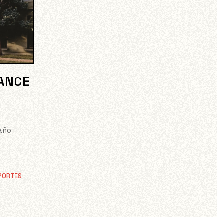
LANCE
 año
PORTES