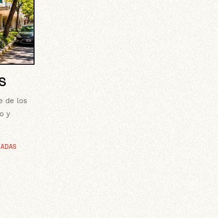
S
e de los
o y
CADAS