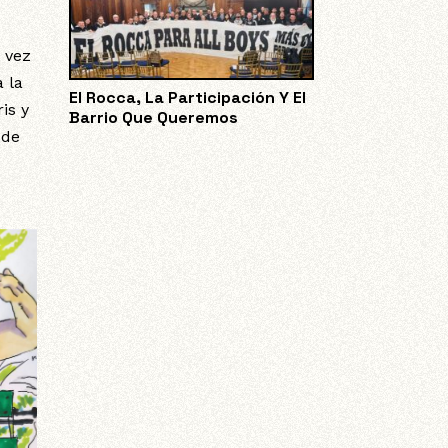
 vez
 la
El Rocca, La Participación Y El
is y
Barrio Que Queremos
 de