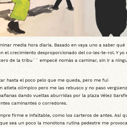
minar media hora diaria. Basado en vaya uno a saber qué
n el crecimiento desproporcionado del co-les-te-rol. Y yo
cero de la tribu´´ empecé nomás a caminar, sin ir a ning
ntar hasta el poco pelo que me queda, pero me fui
n atleta olímpico pero me las rebusco y no paso vergüenz
añanas dando vueltas aburridas por la plaza Vélez Sarsfi
ientes caminantes o corredores.
empre firme e infaltable, como los carteros de antes. Así q
nque sea un poco la monótona rutina pedestre me provoc