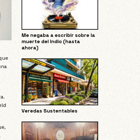
Me negaba a escribir sobre la
muerte del Indio (hasta
ahora)
 que
una
a.
eld
Veredas Sustentables
ue,
a