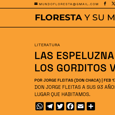
MUNDOFLORESTA@GMAIL.COM
LITERATURA
LAS ESPELUZNA
LOS GORDITOS 
POR
JORGE FLEITAS (DON CHACA)
|
FEB 1
DON JORGE FLEITAS A SUS 93 AÑO
LUGAR QUE HABITAMOS.
W
T
T
F
E
C
h
el
w
a
m
o