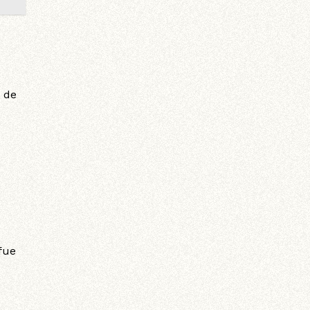
a de
fue