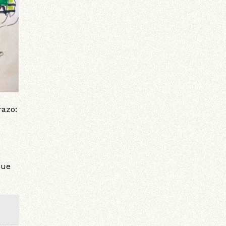
razo:
que