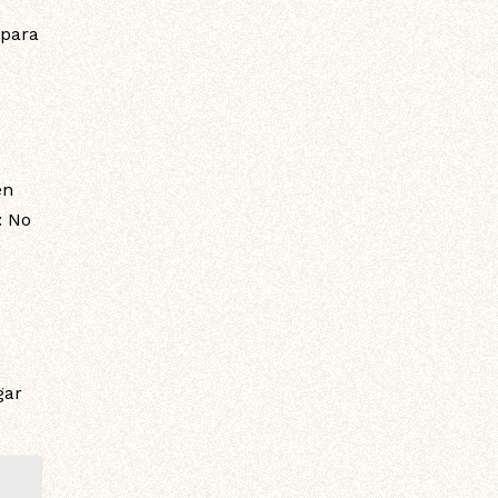
 para
en
: No
gar