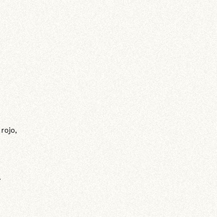
rojo,
.