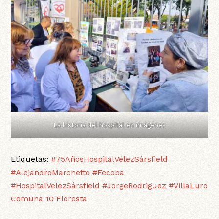
La historia del hospital en imágenes
Etiquetas:
#75AñosHospitalVélezSársfield
#AlejandroMarchetto
#Fecoba
#HospitalVelezSársfield
#JorgeRodriguez
#VillaLuro
Comuna 10
Floresta