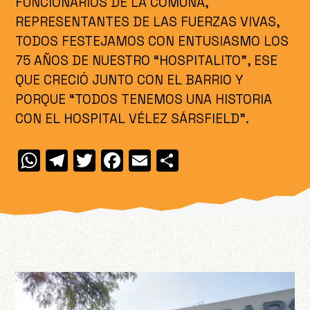
FUNCIONARIOS DE LA COMUNA,
REPRESENTANTES DE LAS FUERZAS VIVAS,
TODOS FESTEJAMOS CON ENTUSIASMO LOS
75 AÑOS DE NUESTRO “HOSPITALITO”, ESE
QUE CRECIÓ JUNTO CON EL BARRIO Y
PORQUE “TODOS TENEMOS UNA HISTORIA
CON EL HOSPITAL VÉLEZ SÁRSFIELD”.
W
T
T
F
E
C
h
el
w
a
m
o
at
e
itt
c
ai
m
s
gr
er
e
l
p
A
a
b
ar
p
m
o
ti
p
o
r