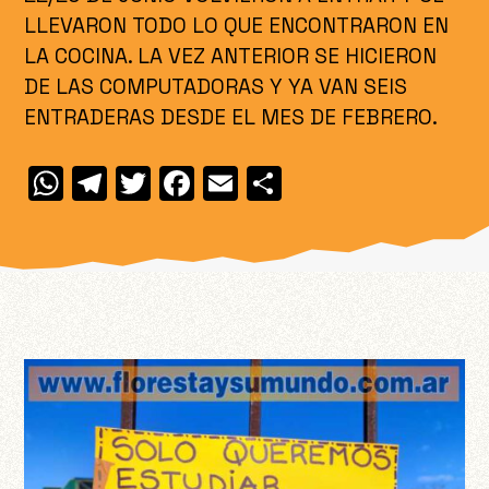
LLEVARON TODO LO QUE ENCONTRARON EN
LA COCINA. LA VEZ ANTERIOR SE HICIERON
DE LAS COMPUTADORAS Y YA VAN SEIS
ENTRADERAS DESDE EL MES DE FEBRERO.
W
T
T
F
E
C
h
el
w
a
m
o
at
e
itt
c
ai
m
s
gr
er
e
l
p
A
a
b
ar
p
m
o
ti
p
o
r
k