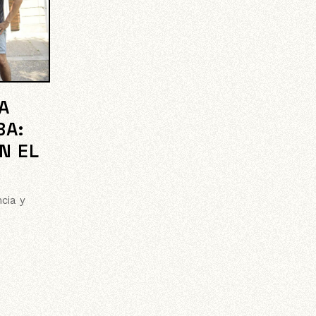
A
BA:
N EL
ncia y