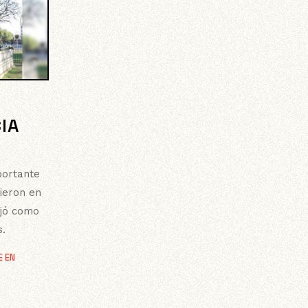
IA
portante
bieron en
ejó como
s.
E EN