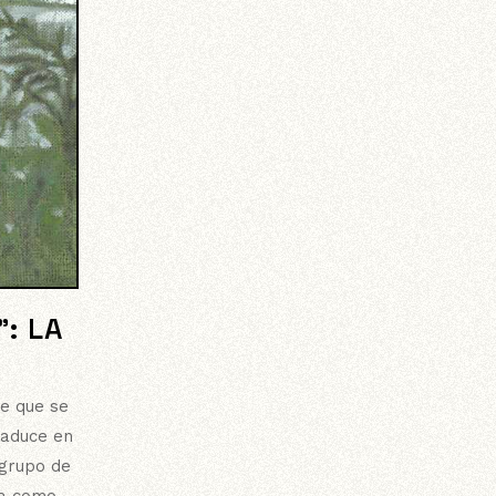
: LA
se que se
raduce en
 grupo de
ata como