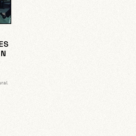
ES
EN
ural