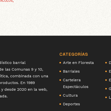
TÁCULOS
,
CATEGORÍAS
ístico barrial
Arte en Floresta
D
 de las Comunas 9 y 10,
Barriales
E
olítica, combinada con una
Cartelera
E
 productos. En 1989
Espectáculos
G
 y desde 2020 en la web,
Cultura
ada.
L
Deportes