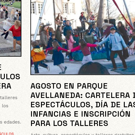
E
CULOS
AGOSTO EN PARQUE
ERA
AVELLANEDA: CARTELERA 
 talleres
ESPECTÁCULOS, DÍA DE LA
 los
INFANCIAS E INSCRIPCIÓN
s
PARA LOS TALLERES
as edades.
ÁCULOS
,
Arte, cultura, espectáculos y talleres gratuitos