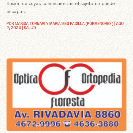
Ilusión de cuyas consecuencias el sujeto no puede
escapar…
POR
MARISA TORNARI Y MARIA INES PADILLA (PORMENORES)
|
AGO
2, 2024
|
SALUD