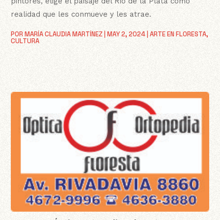
pintores, elige el paisaje del Río de la Plata como
realidad que les conmueve y les atrae.
POR
MARÍA CLAUDIA MARTÍNEZ
|
MAY 2, 2024
|
ARTE EN FLORESTA
,
CULTURA