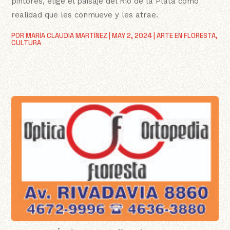
pintores, elige el paisaje del Río de la Plata como
realidad que les conmueve y les atrae.
POR
MARÍA CLAUDIA MARTÍNEZ
|
MAY 2, 2024
|
ARTE EN FLORESTA
,
CULTURA