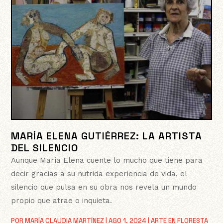
MARÍA ELENA GUTIÉRREZ: LA ARTISTA
DEL SILENCIO
Aunque María Elena cuente lo mucho que tiene para
decir gracias a su nutrida experiencia de vida, el
silencio que pulsa en su obra nos revela un mundo
propio que atrae o inquieta.
POR
MARÍA CLAUDIA MARTÍNEZ
|
AGO 1, 2024
|
ARTE EN FLORESTA