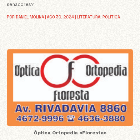
senadores?
POR
DANIEL MOLINA
|
AGO 30, 2024
|
LITERATURA
,
POLÍTICA
Óptica Ortopedia «Floresta»