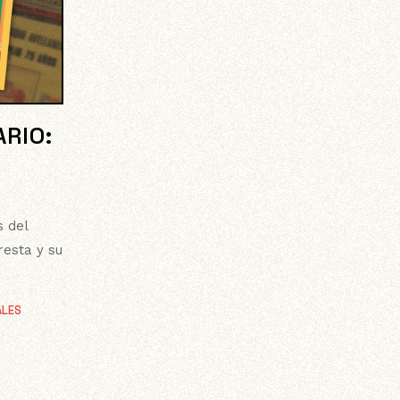
ARIO:
s del
resta y su
ALES