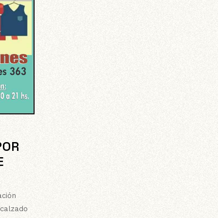
POR
E
ación
 calzado