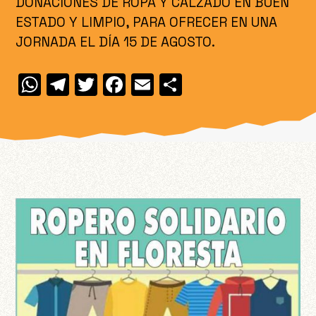
DONACIONES DE ROPA Y CALZADO EN BUEN
ESTADO Y LIMPIO, PARA OFRECER EN UNA
JORNADA EL DÍA 15 DE AGOSTO.
W
T
T
F
E
C
h
el
w
a
m
o
at
e
itt
c
ai
m
s
gr
er
e
l
p
A
a
b
ar
p
m
o
ti
p
o
r
k