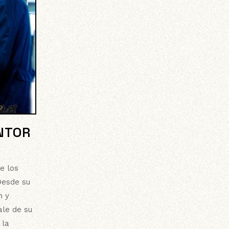
INTOR
e los
Desde su
n y
ale de su
 la