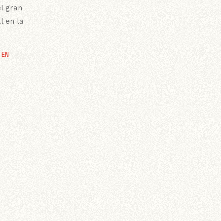
el gran
l en la
 EN