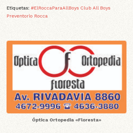
Etiquetas:
#ElRoccaParaAllBoys
Club All Boys
Preventorio Rocca
Óptica Ortopedia «Floresta»