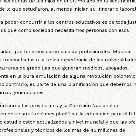
 las cuotas de los hijos en el último año de la secundaria
e lo que estudiaron, al menos inician su itinerario labora
ra poder concurrir a los centros educativos es de toda just
. Es que como sociedad necesitamos personas con esos
esidad que tenemos como país de profesionales. Muchas
 trasnochadas o la única experiencia de las universidade
 carreras de grado (las que generan médicos, abogados,
menta en la pura emulación de alguna revolución bolchevi
 lo contrario, es parte de una planificación que debemos 
ximas generaciones.
ión como los provinciales y la Comisión Nacional de
en entre sus funciones planificar la educación para el fut
e estudio estén actualizados a nivel mundial y que las ofe
rofesionales y técnicos de los más de 45 millones de