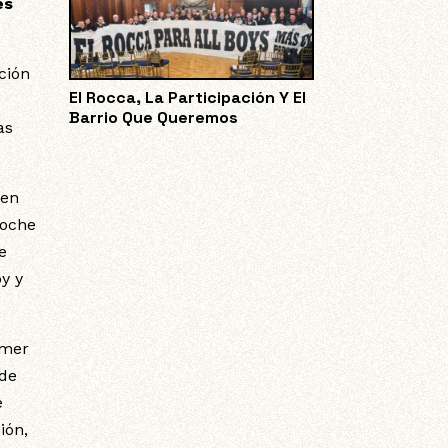
es
ción
El Rocca, La Participación Y El
Barrio Que Queremos
as
ten
Noche
e
oy y
imer
 de
e
ión,