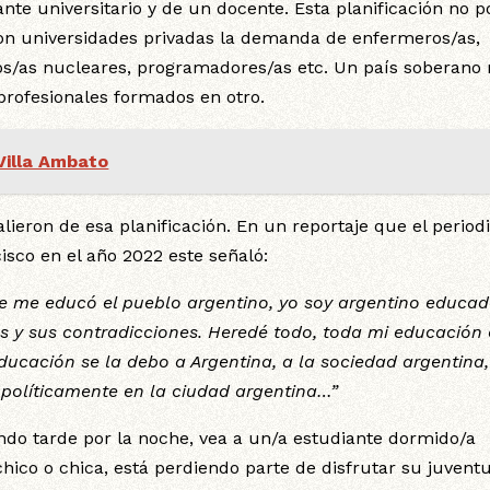
ante universitario y de un docente. Esta planificación no p
on universidades privadas la demanda de enfermeros/as,
ros/as nucleares, programadores/as etc. Un país soberano
profesionales formados en otro.
Villa Ambato
ieron de esa planificación. En un reportaje que el period
isco en el año 2022 este señaló:
e me educó el pueblo argentino, yo soy argentino educa
as y sus contradicciones. Heredé todo, toda mi educación
ucación se la debo a Argentina, a la sociedad argentina,
 políticamente en la ciudad argentina…”
ando tarde por la noche, vea a un/a estudiante dormido/a
 chico o chica, está perdiendo parte de disfrutar su juvent