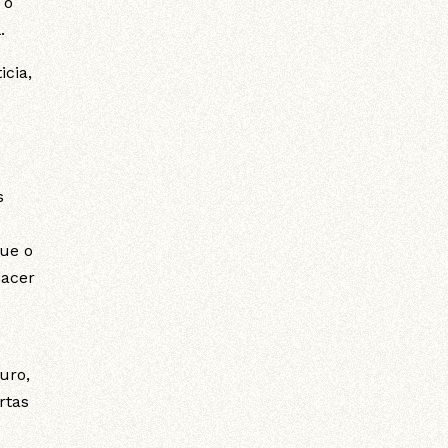
 o
l.
icia,
s
que o
hacer
uro,
rtas