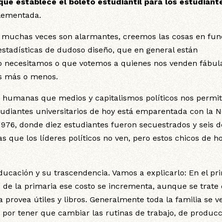
que establece el boleto estudiantil para los estudiant
plementada.
 muchas veces son alarmantes, creemos las cosas en fun
estadísticas de dudoso diseño, que en general están
 necesitamos o que votemos a quienes nos venden fábul
os más o menos.
ás humanas que medios y capitalismos políticos nos permi
studiantes universitarios de hoy está emparentada con la 
 1976, donde diez estudiantes fueron secuestrados y seis d
 que los líderes políticos no ven, pero estos chicos de h
ducación y su trascendencia. Vamos a explicarlo: En el pr
s de la primaria ese costo se incrementa, aunque se trate
 provea útiles y libros. Generalmente toda la familia se v
 por tener que cambiar las rutinas de trabajo, de producc