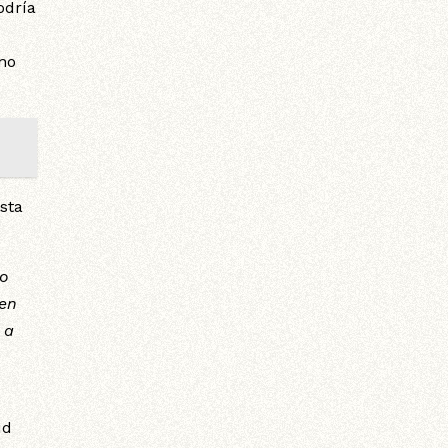
odría
 no
ista
do
 en
 a
ud