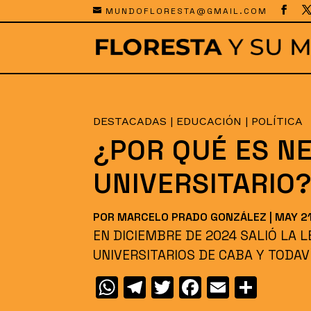
MUNDOFLORESTA@GMAIL.COM
DESTACADAS
|
EDUCACIÓN
|
POLÍTICA
¿POR QUÉ ES N
UNIVERSITARIO
POR
MARCELO PRADO GONZÁLEZ
|
MAY 21
EN DICIEMBRE DE 2024 SALIÓ LA 
UNIVERSITARIOS DE CABA Y TODAV
W
T
T
F
E
C
h
el
w
a
m
o