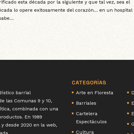
ficado esta década por la siguiente y que tal vez, sea el
écada lo opere exitosamente del corazón… en un hospital
 sabe…
CATEGORÍAS
ístico barrial
Arte en Floresta
D
 de las Comunas 9 y 10,
Barriales
E
olítica, combinada con una
Cartelera
E
 productos. En 1989
Espectáculos
G
 y desde 2020 en la web,
Cultura
ada.