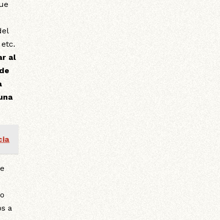
que
del
 etc.
r al
 de
a
 una
cia
te
lo
os a