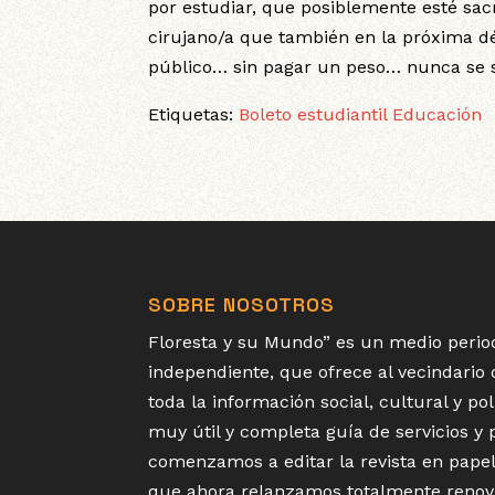
por estudiar, que posiblemente esté sacri
cirujano/a que también en la próxima d
público… sin pagar un peso… nunca se
Etiquetas:
Boleto estudiantil
Educación
SOBRE NOSOTROS
Floresta y su Mundo” es un medio period
independiente, que ofrece al vecindario
toda la información social, cultural y p
muy útil y completa guía de servicios y
comenzamos a editar la revista en papel
que ahora relanzamos totalmente renov