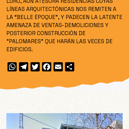
LURO, AUN ATESORA RESIDENCIAS CUYAS
LÍNEAS ARQUITECTÓNICAS NOS REMITEN A
LA “BELLE ÉPOQUE”, Y PADECEN LA LATENTE
AMENAZA DE VENTAS-DEMOLICIONES Y
POSTERIOR CONSTRUCCIÓN DE
"PALOMARES" QUE HARÁN LAS VECES DE
EDIFICIOS.
W
T
T
F
E
C
h
el
w
a
m
o
at
e
itt
c
ai
m
s
gr
er
e
l
p
A
a
b
ar
p
m
o
ti
p
o
r