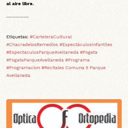
al aire libre.
……………..
Etiquetas:
#CarteleraCultural
#ChacradelosRemedios
#EspectáculosInfantiles
#EspectaculosParqueAvellaneda
#Fogata
#FogataParqueAvellaneda
#Programa
#Programacion
#Recitales
Comuna 9
Parque
Avellaneda