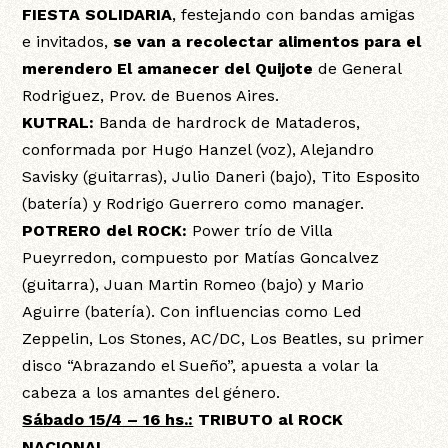
FIESTA SOLIDARIA
, festejando con bandas amigas
e invitados,
se van a recolectar alimentos para el
merendero El amanecer del Quijote
de General
Rodriguez, Prov. de Buenos Aires.
KUTRAL:
Banda de hardrock de Mataderos,
conformada por Hugo Hanzel (voz), Alejandro
Savisky (guitarras), Julio Daneri (bajo), Tito Esposito
(batería) y Rodrigo Guerrero como manager.
POTRERO del ROCK:
Power trío de Villa
Pueyrredon, compuesto por Matías Goncalvez
(guitarra), Juan Martin Romeo (bajo) y Mario
Aguirre (batería). Con influencias como Led
Zeppelin, Los Stones, AC/DC, Los Beatles, su primer
disco “Abrazando el Sueño”, apuesta a volar la
cabeza a los amantes del género.
Sábado 15/4 – 16 hs.:
TRIBUTO al ROCK
NACIONAL