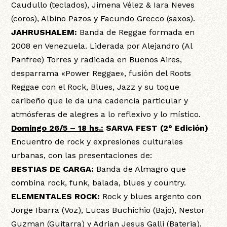
Caudullo (teclados), Jimena Vélez & Iara Neves
(coros), Albino Pazos y Facundo Grecco (saxos).
JAHRUSHALEM:
Banda de Reggae formada en
2008 en Venezuela. Liderada por Alejandro (Al
Panfree) Torres y radicada en Buenos Aires,
desparrama «Power Reggae», fusión del Roots
Reggae con el Rock, Blues, Jazz y su toque
caribeño que le da una cadencia particular y
atmósferas de alegres a lo reflexivo y lo místico.
Domingo 26/5 – 18 hs.:
SARVA FEST (2° Edición)
Encuentro de rock y expresiones culturales
urbanas, con las presentaciones de:
BESTIAS DE CARGA:
Banda de Almagro que
combina rock, funk, balada, blues y country.
ELEMENTALES ROCK:
Rock y blues argento con
Jorge Ibarra (Voz), Lucas Buchichio (Bajo), Nestor
Guzman (Guitarra) y Adrian Jesus Galli (Bateria).