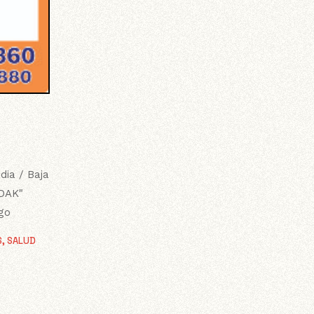
dia / Baja
ODAK"
ago
S
,
SALUD