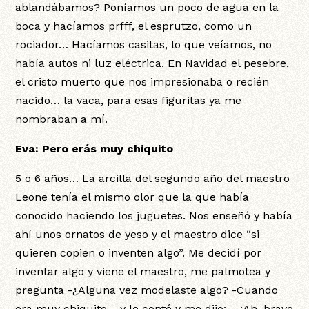
ablandábamos? Poníamos un poco de agua en la
boca y hacíamos prfff, el esprutzo, como un
rociador… Hacíamos casitas, lo que veíamos, no
había autos ni luz eléctrica. En Navidad el pesebre,
el cristo muerto que nos impresionaba o recién
nacido… la vaca, para esas figuritas ya me
nombraban a mí.
Eva: Pero erás muy chiquito
5 o 6 años… La arcilla del segundo año del maestro
Leone tenía el mismo olor que la que había
conocido haciendo los juguetes. Nos enseñó y había
ahí unos ornatos de yeso y el maestro dice “si
quieren copien o inventen algo”. Me decidí por
inventar algo y viene el maestro, me palmotea y
pregunta -¿Alguna vez modelaste algo? -Cuando
era muy chiquito… y le conté y me dijo: – ¡Ah, bravo