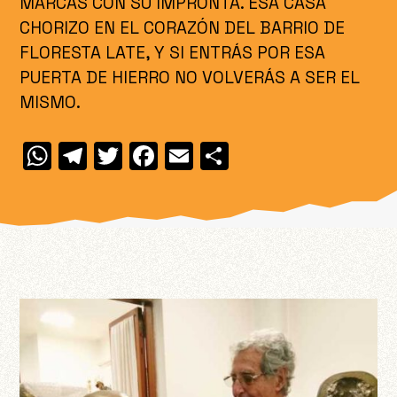
MARCAS CON SU IMPRONTA. ESA CASA
CHORIZO EN EL CORAZÓN DEL BARRIO DE
FLORESTA LATE, Y SI ENTRÁS POR ESA
PUERTA DE HIERRO NO VOLVERÁS A SER EL
MISMO.
W
T
T
F
E
C
h
el
w
a
m
o
at
e
itt
c
ai
m
s
gr
er
e
l
p
A
a
b
ar
p
m
o
ti
p
o
r
k