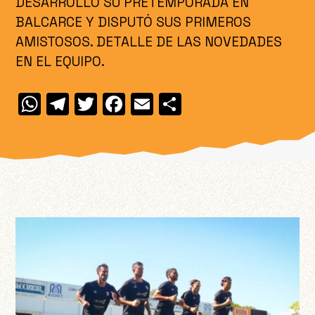
DESARROLLÓ SU PRETEMPORADA EN
BALCARCE Y DISPUTÓ SUS PRIMEROS
AMISTOSOS. DETALLE DE LAS NOVEDADES
EN EL EQUIPO.
W
T
T
F
E
C
h
el
w
a
m
o
at
e
itt
c
ai
m
s
gr
er
e
l
p
A
a
b
ar
p
m
o
ti
p
o
r
k