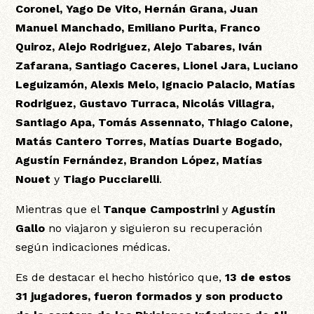
Coronel, Yago De Vito, Hernán Grana, Juan
Manuel Manchado, Emiliano Purita, Franco
Quiroz, Alejo Rodriguez, Alejo Tabares, Iván
Zafarana, Santiago Caceres, Lionel Jara, Luciano
Leguizamón, Alexis Melo, Ignacio Palacio, Matías
Rodriguez, Gustavo Turraca, Nicolás Villagra,
Santiago Apa, Tomás Assennato, Thiago Calone,
Matás Cantero Torres, Matías Duarte Bogado,
Agustín Fernández, Brandon López, Matías
Nouet
y
Tiago Pucciarelli
.
Mientras que el
Tanque Campostrini
y
Agustín
Gallo
no viajaron y siguieron su recuperación
según indicaciones médicas.
Es de destacar el hecho histórico que,
13 de estos
31 jugadores, fueron formados y son producto