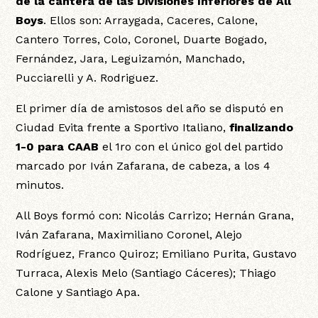
de la cantera de las Divisiones Inferiores de All
Boys
. Ellos son: Arraygada, Caceres, Calone,
Cantero Torres, Colo, Coronel, Duarte Bogado,
Fernández, Jara, Leguizamón, Manchado,
Pucciarelli y A. Rodriguez.
El primer día de amistosos del año se disputó en
Ciudad Evita frente a Sportivo Italiano,
finalizando
1-0 para CAAB
el 1ro con el único gol del partido
marcado por Iván Zafarana, de cabeza, a los 4
minutos.
All Boys formó con: Nicolás Carrizo; Hernán Grana,
Iván Zafarana, Maximiliano Coronel, Alejo
Rodríguez, Franco Quiroz; Emiliano Purita, Gustavo
Turraca, Alexis Melo (Santiago Cáceres); Thiago
Calone y Santiago Apa.