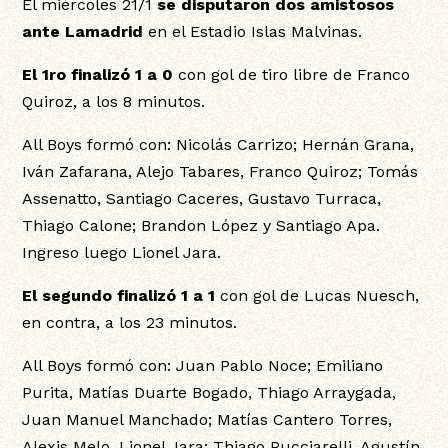
El miércoles 21/1
se disputaron dos amistosos
ante Lamadrid
en el Estadio Islas Malvinas.
El 1ro finalizó 1 a 0
con gol de tiro libre de Franco
Quiroz, a los 8 minutos.
All Boys formó con: Nicolás Carrizo; Hernán Grana,
Iván Zafarana, Alejo Tabares, Franco Quiroz; Tomás
Assenatto, Santiago Caceres, Gustavo Turraca,
Thiago Calone; Brandon López y Santiago Apa.
Ingreso luego Lionel Jara.
El segundo finalizó 1 a 1
con gol de Lucas Nuesch,
en contra, a los 23 minutos.
All Boys formó con: Juan Pablo Noce; Emiliano
Purita, Matías Duarte Bogado, Thiago Arraygada,
Juan Manuel Manchado; Matías Cantero Torres,
Alexis Melo, Lionel Jara; Thiago Pucciarelli, Agustín