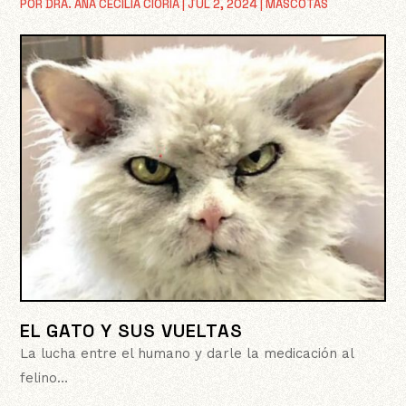
POR
DRA. ANA CECILIA CIORIA
|
JUL 2, 2024
|
MASCOTAS
EL GATO Y SUS VUELTAS
La lucha entre el humano y darle la medicación al
felino…