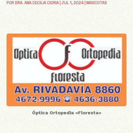
POR
DRA. ANA CECILIA CIORIA
|
JUL 1, 2024
|
MASCOTAS
Óptica Ortopedia «Floresta»