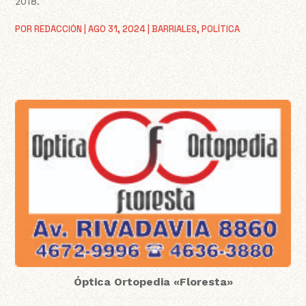
2018.
POR
REDACCIÓN
|
AGO 31, 2024
|
BARRIALES
,
POLÍTICA
Óptica Ortopedia «Floresta»