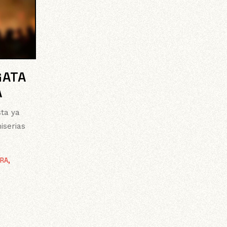
GATA
A
sta ya
iserias
RA
,