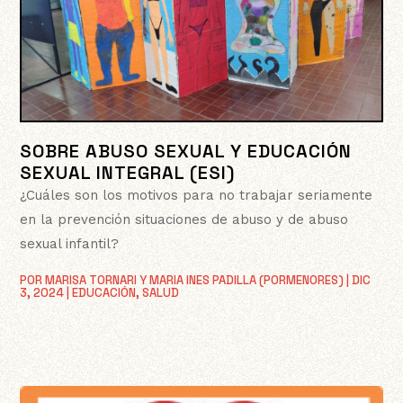
SOBRE ABUSO SEXUAL Y EDUCACIÓN
SEXUAL INTEGRAL (ESI)
¿Cuáles son los motivos para no trabajar seriamente
en la prevención situaciones de abuso y de abuso
sexual infantil?
POR
MARISA TORNARI Y MARIA INES PADILLA (PORMENORES)
|
DIC
3, 2024
|
EDUCACIÓN
,
SALUD