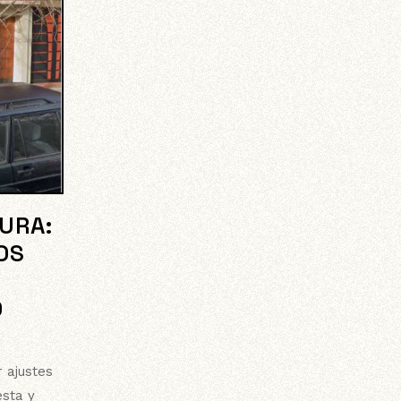
URA:
OS
O
r ajustes
esta y