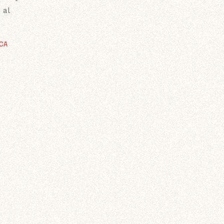
 al
ICA