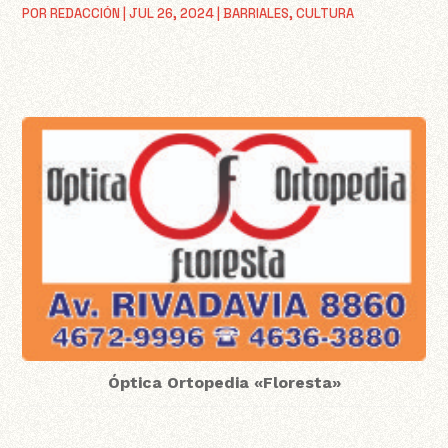
POR
REDACCIÓN
|
JUL 26, 2024
|
BARRIALES
,
CULTURA
Óptica Ortopedia «Floresta»